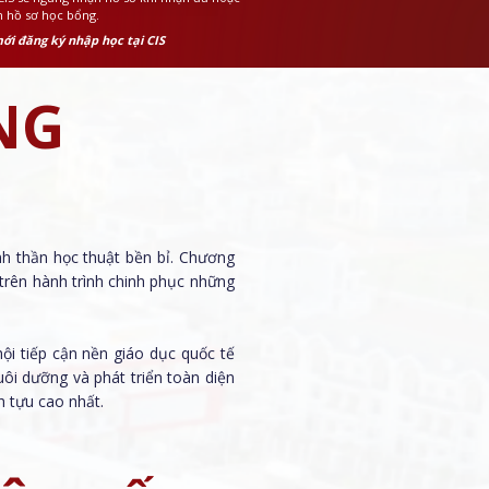
n hồ sơ học bổng.
mới đăng ký nhập học tại CIS
NG
inh thần học thuật bền bỉ. Chương
trên hành trình chinh phục những
ội tiếp cận nền giáo dục quốc tế
ôi dưỡng và phát triển toàn diện
 tựu cao nhất.