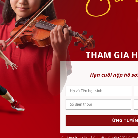
THAM GIA 
Hạn cuối nộp hồ sơ
ỨNG TUYỂN
Chương trình Học bổng sẽ chỉ nhận 100 hồ sơ, 