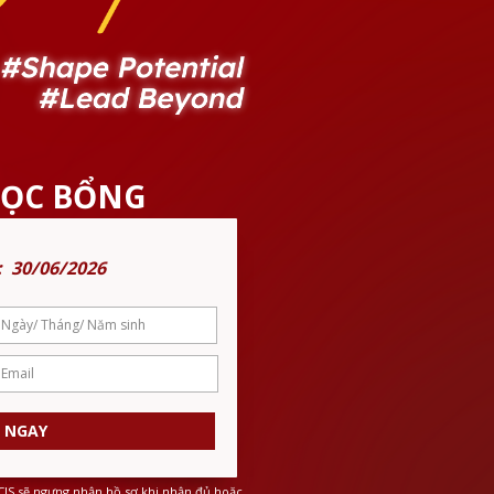
HỌC BỔNG
: 30/06/2026
 NGAY
CIS sẽ ngưng nhận hồ sơ khi nhận đủ hoặc