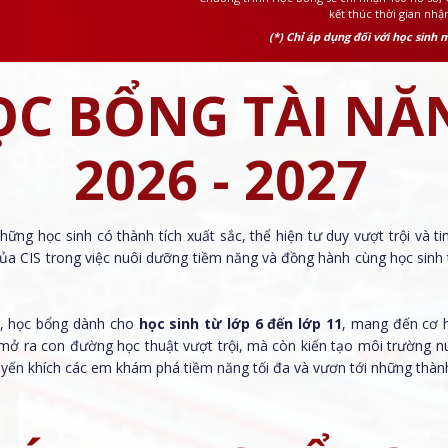
kết thúc thời gian nhậ
(*) Chỉ áp dụng đối với học sinh 
ỌC BỔNG TÀI NĂ
2026 - 2027
ững học sinh có thành tích xuất sắc, thể hiện tư duy vượt trội và t
của CIS trong việc nuôi dưỡng tiềm năng và đồng hành cùng học sinh 
ồng, học bổng dành cho
học sinh từ lớp 6 đến lớp 11
, mang đến cơ h
 mở ra con đường học thuật vượt trội, mà còn kiến tạo môi trường nu
uyến khích các em khám phá tiềm năng tối đa và vươn tới những thành